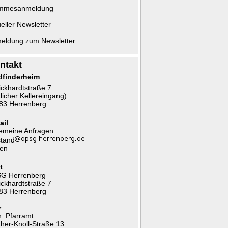
mmesanmeldung
eller Newsletter
eldung zum Newsletter
ntakt
dfinderheim
ickhardtstraße 7
tlicher Kellereingang)
83 Herrenberg
ail
gemeine Anfragen
stand
fen
t
G Herrenberg
ickhardtstraße 7
83 Herrenberg
r
h. Pfarramt
ther-Knoll-Straße 13