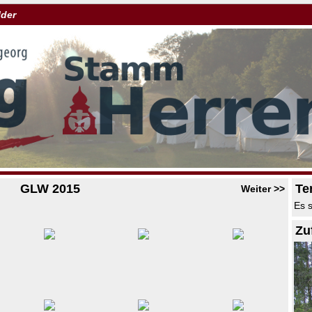
lder
GLW 2015
Te
Weiter >>
Es s
Zu