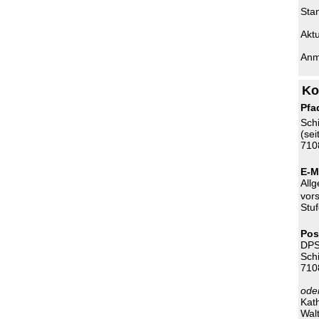
Sta
Aktu
Anm
Ko
Pfa
Sch
(sei
710
E-M
All
vor
Stu
Pos
DPS
Sch
710
ode
Kat
Wal