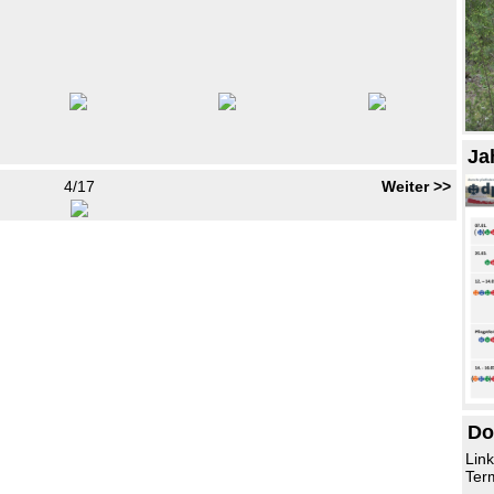
Ja
4/17
Weiter >>
Do
Lin
Ter