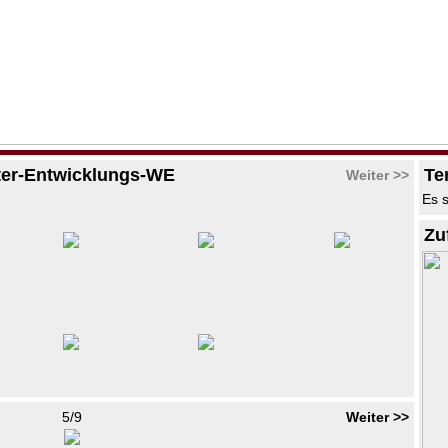
ter-Entwicklungs-WE
Te
Weiter >>
Es s
Zu
5/9
Weiter >>